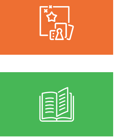
Puteti fi la curent cu toate hotararile, dispozitiile si proble
Vezi mai mult
ANUNTURI PUBLICE
Aici veti gasi toate notificarile despre anunturi publice ce 
Vezi mai mult