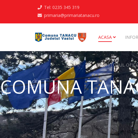
Tel: 0235 345 319
primaria@primariatanacu.ro
ACASA
INFOR
MONITORUL OFICI
COMUNA TANAC