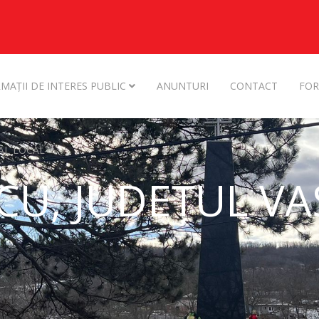
MAȚII DE INTERES PUBLIC
ANUNTURI
CONTACT
FOR
AL LOCAL
U, JUDEȚUL VA