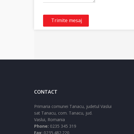
Trimite mesaj
CONTACT
Primaria comunei Tanacu, judetul Vaslui
sat Tanacu,
com. Tanacu,
jud.
Vaslui,
Romania
Phone:
0235 345 319
Fax:
0235.482.220