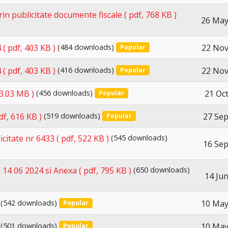
in publicitate documente fiscale
( pdf, 768 KB )
26 May
22 Nov
4
( pdf, 403 KB )
(484 downloads)
Popular
22 Nov
4
( pdf, 403 KB )
(416 downloads)
Popular
21 Oc
 3.03 MB )
(456 downloads)
Popular
27 Se
df, 616 KB )
(519 downloads)
Popular
icitate nr 6433
( pdf, 522 KB )
(545 downloads)
16 Se
 14 06 2024 si Anexa
( pdf, 795 KB )
(650 downloads)
14 Ju
10 May
(542 downloads)
Popular
10 May
(501 downloads)
Popular