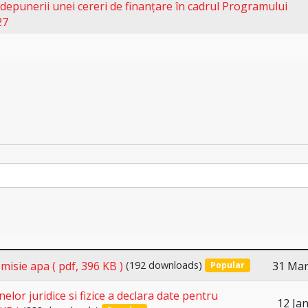
unerii unei cereri de finanțare în cadrul Programului
27
31 Mar
omisie apa
( pdf, 396 KB )
(192 downloads)
Popular
lor juridice si fizice a declara date pentru
12 Ja