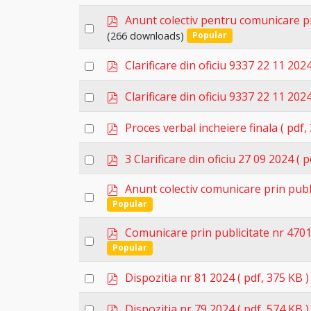
an
f
p
item
Anunt colectiv pentru comunicare pr
Select
d
(266 downloads)
Popular
an
f
p
item
Select
Clarificare din oficiu 9337 22 11 202
d
an
f
p
Select
Clarificare din oficiu 9337 22 11 202
item
d
an
f
p
Select
Proces verbal incheiere finala
( pdf,
item
d
an
f
p
Select
3 Clarificare din oficiu 27 09 2024
( p
item
d
an
f
p
Anunt colectiv comunicare prin publ
item
Select
d
Popular
an
f
p
item
Comunicare prin publicitate nr 4701
Select
d
Popular
an
f
p
item
Select
Dispozitia nr 81 2024
( pdf, 375 KB )
d
an
f
p
Select
Dispozitia nr 79 2024
( pdf, 574 KB )