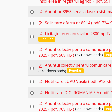
inscrierea in registrul agricol
( pdf, 591
an
f
p
item
Select
Anunt nr 8958 serv cadastru sistem
d
an
f
p
Select
Solicitare oferta nr 8014
( pdf, 724 K
item
d
an
f
p
Licitație teren intravilan 2800mp Ta
item
Select
d
Popular
an
f
p
item
Anunt colectiv pentru comunicare pr
Select
d
2025
( pdf, 509 KB )
(371 downloads)
Pop
an
f
p
item
Anuntul colectiv pentru comunicare 
Select
d
(343 downloads)
Popular
an
f
p
item
Select
Notificare LUPU Vasile
( pdf, 912 KB
d
an
f
p
Select
Notificare DIGI ROMANIA S A
( pdf,
item
d
an
f
p
Anunt colectiv pentru comunicare pr
item
Select
d
2025
( pdf, 709 KB )
(299 downloads)
Pop