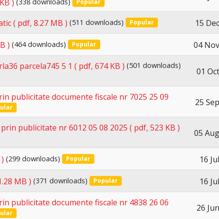
 KB )
(338 downloads)
Popular
15 De
atic
( pdf, 8.27 MB )
(511 downloads)
Popular
04 Nov
B )
(464 downloads)
Popular
rla36 parcela745 5 1
( pdf, 674 KB )
(501 downloads)
01 Oc
in publicitate documente fiscale nr 7025 25 09
25 Se
ular
prin publicitate nr 6012 05 08 2025
( pdf, 523 KB )
05 Aug
16 Ju
 )
(299 downloads)
Popular
16 Ju
 1.28 MB )
(371 downloads)
Popular
in publicitate documente fiscale nr 4838 26 06
26 Ju
ular