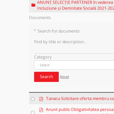
ANUNȚ SELECȚIE PARTENER în vederea dep
Folder
Incluziune și Demnitate Socială 2021-20
Documents
Search for documents
Find by title or description…
Category
Search
Reset
p
Select
Tanacu Solicitare oferta membru c
d
an
f
p
Anunt public Obligativitatea persoane
item
Select
d