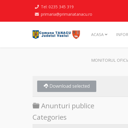
Tel: 0235 345 319
primaria@primariatanacu.ro
ACASA
INFOR
MONITORUL OFICI
Download selected
Folder
Anunturi publice
Categories