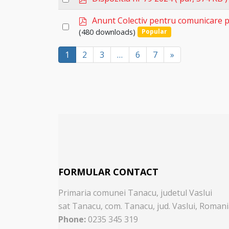
item
d
an
f
p
Anunt Colectiv pentru comunicare pr
item
Select
d
(480 downloads)
Popular
an
f
item
1
2
3
…
6
7
»
FORMULAR CONTACT
Primaria comunei Tanacu, judetul Vaslui
sat Tanacu,
com. Tanacu,
jud. Vaslui,
Romani
Phone:
0235 345 319